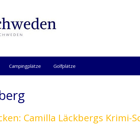
Campingplätze
Golfplätze
kberg
cken: Camilla Läckbergs Krimi-S