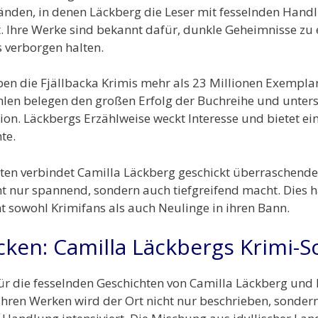
änden, in denen Läckberg die Leser mit fesselnden Hand
. Ihre Werke sind bekannt dafür, dunkle Geheimnisse zu en
s verborgen halten.
aben die Fjällbacka Krimis mehr als 23 Millionen Exemplar
len belegen den großen Erfolg der Buchreihe und unter
ion. Läckbergs Erzählweise weckt Interesse und bietet eine
te.
hten verbindet Camilla Läckberg geschickt überraschen
cht nur spannend, sondern auch tiefgreifend macht. Dies h
ht sowohl Krimifans als auch Neulinge in ihren Bann.
cken: Camilla Läckbergs Krimi-S
 für die fesselnden Geschichten von Camilla Läckberg und
n ihren Werken wird der Ort nicht nur beschrieben, sonder