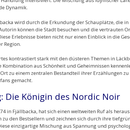
e Handlung intensiviert. Die Mischung aus idyllischer L
nde Dynamik.
llbacka wird durch die Erkundung der Schauplätze, die i
Autorin können die Stadt besuchen und die vertrauten Or
iese Erlebnisse bieten nicht nur einen Einblick in die Ge
r Region.
tes kontrastiert stark mit den düsteren Themen in Läck
 die Kombination aus Schönheit und Geheimnissen kennen
Ort zu einem zentralen Bestandteil ihrer Erzählungen zu
mifans gemacht.
: Die Königin des Nordic Noir
4 in Fjällbacka, hat sich einen weltweiten Ruf als hera
n zu den Bestsellern und zeichnen sich durch ihre tiefgr
iese einzigartige Mischung aus Spannung und psychologi