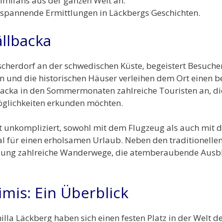
Krimifans aus der ganzen Welt an.
ür spannende Ermittlungen in Läckbergs Geschichten.
ällbacka
ischerdorf an der schwedischen Küste, begeistert Besucher
 und die historischen Häuser verleihen dem Ort einen 
llbacka in den Sommermonaten zahlreiche Touristen an, di
möglichkeiten erkunden möchten.
ist unkompliziert, sowohl mit dem Flugzeug als auch mit
l für einen erholsamen Urlaub. Neben den traditionellen
bung zahlreiche Wanderwege, die atemberaubende Ausbl
imis: Ein Überblick
illa Läckberg haben sich einen festen Platz in der Welt d