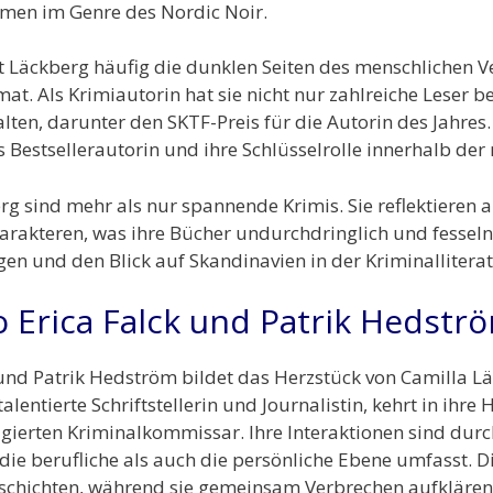
men im Genre des Nordic Noir.
t Läckberg häufig die dunklen Seiten des menschlichen V
at. Als Krimiautorin hat sie nicht nur zahlreiche Leser b
ten, darunter den SKTF-Preis für die Autorin des Jahres
s Bestsellerautorin und ihre Schlüsselrolle innerhalb der
rg sind mehr als nur spannende Krimis. Sie reflektieren
rakteren, was ihre Bücher undurchdringlich und fesseln
ogen und den Blick auf Skandinavien in der Kriminalliter
 Erica Falck und Patrik Hedstr
 und Patrik Hedström bildet das Herzstück von Camilla L
alentierte Schriftstellerin und Journalistin, kehrt in ihr
engagierten Kriminalkommissar. Ihre Interaktionen sind du
ie berufliche als auch die persönliche Ebene umfasst. D
schichten, während sie gemeinsam Verbrechen aufklären