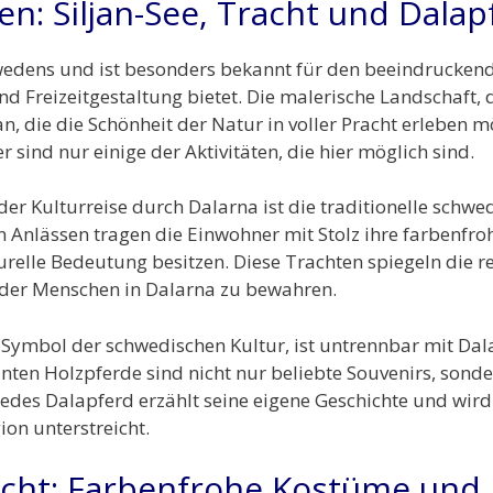
n: Siljan-See, Tracht und Dalap
wedens und ist besonders bekannt für den beeindruckende
d Freizeitgestaltung bietet. Die malerische Landschaft, 
an, die die Schönheit der Natur in voller Pracht erleben
sind nur einige der Aktivitäten, die hier möglich sind.
der Kulturreise durch Dalarna ist die traditionelle schwe
 Anlässen tragen die Einwohner mit Stolz ihre farbenfro
turelle Bedeutung besitzen. Diese Trachten spiegeln die
t der Menschen in Dalarna zu bewahren.
s Symbol der schwedischen Kultur, ist untrennbar mit Da
nten Holzpferde sind nicht nur beliebte Souvenirs, sonde
des Dalapferd erzählt seine eigene Geschichte und wird 
ion unterstreicht.
racht: Farbenfrohe Kostüme und